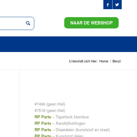
NAAR DE WEBSHOP
U bevindt zich hier:
Home
/
Benzi
PAGINA’S
#7496 (geen titel)
#7518 (geen titel)
RP Parts
– Taperlock klembus
RP Parts
– Aandrijfkettingen
RP Parts
– Draaidelen (kunststof en staal)
RP Parts
– Kunststof delen