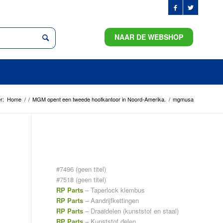
NAAR DE WEBSHOP
r:
Home
/
/
MGM opent een tweede hoofkantoor in Noord-Amerika.
/
mgmusa
PAGINA’S
#7496 (geen titel)
#7518 (geen titel)
RP Parts
– Taperlock klembus
RP Parts
– Aandrijfkettingen
RP Parts
– Draaidelen (kunststof en staal)
RP Parts
– Kunststof delen