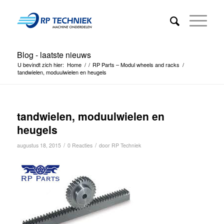
Blog - laatste nieuws
U bevindt zich hier:
Home
/
/
RP Parts – Modul wheels and racks
/
tandwielen, moduulwielen en heugels
tandwielen, moduulwielen en
heugels
/
/
augustus 18, 2015
0 Reacties
door
RP Techniek