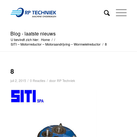
Blog - laatste nieuws
U bevindt zich hier:
Home
/
/
SITI – Motorreductor – Motoraandrijving – Wormwielreductor
/
8
8
/
/
juli 2, 2015
0 Reacties
door
RP Techniek