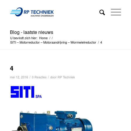
Blog - laatste nieuws
U bevindt zich hier:
Home
/
/
SITI – Motorreductor – Motoraandrijving – Wormwielreductor
/
4
4
/
/
mei 12, 2016
0 Reacties
door
RP Techniek