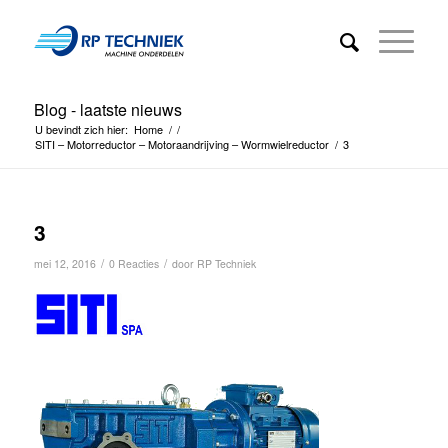
Blog - laatste nieuws
U bevindt zich hier:
Home
/
/
SITI – Motorreductor – Motoraandrijving – Wormwielreductor
/
3
3
/
/
mei 12, 2016
0 Reacties
door
RP Techniek