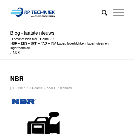
Blog - laatste nieuws
U bevindt zich hier:
Home
/
/
NBR – EBS – SKF – FAG – INA Lager, lagerblokken, lagerhuizen en
lagertechniek
/
NBR
NBR
/
/
juli 6, 2015
1 Reactie
door
RP Techniek