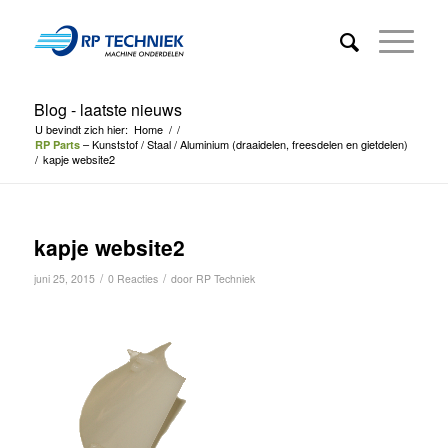
Blog - laatste nieuws
U bevindt zich hier:
Home
/
/
– Kunststof / Staal / Aluminium (draaidelen, freesdelen en gietdelen)
RP Parts
/
kapje website2
kapje website2
/
/
juni 25, 2015
0 Reacties
door
RP Techniek