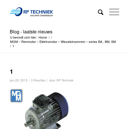
Blog - laatste nieuws
U bevindt zich hier:
Home
/
/
MGM – Remmotor – Elektromotor – Wisselstroomrem – series BA , BM, SM
/
1
1
/
/
juni 29, 2015
0 Reacties
door
RP Techniek