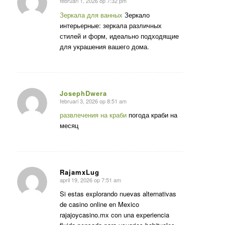
februari 1, 2026 op 7:32 pm
zegt:
Зеркала для ванных
Зеркало
интерьерные: зеркала различных
стилей и форм, идеально подходящие
для украшения вашего дома.
JosephDwera
februari 3, 2026 op 8:51 am
zegt:
развлечения на краби
погода краби на
месяц
RajamxLug
april 19, 2026 op 7:51 am
zegt:
Si estas explorando nuevas alternativas
de casino online en Mexico
rajajoycasino.mx con una experiencia