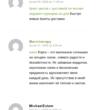
januari 30, 2026 op 11:25 pm
zegt:
букет цветов с доставкой по москве
недорого курьером на дом
Быстро
живые букеты доставка
Marvinwrapy
januari 31, 2026 op 3:29 am
zegt:
книги
Корги – это маленькое солнышко
на четырех лапах, символ радости и
беззаботности. Их забавные мордочки,
неуклюжие лапки и бесконечная
преданность вдохновляют меня
каждый день. Их присутствие в моей
жизни наполняет её теплом и светом.
MichaelExtem
februari 1, 2026 op 2:56 am