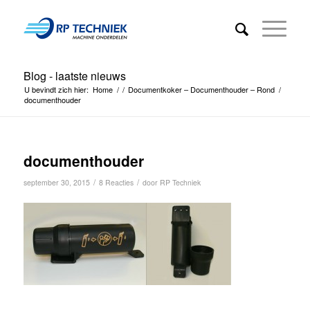
Blog - laatste nieuws
U bevindt zich hier:
Home
/
/
Documentkoker – Documenthouder – Rond
/
documenthouder
documenthouder
/
/
september 30, 2015
8 Reacties
door
RP Techniek