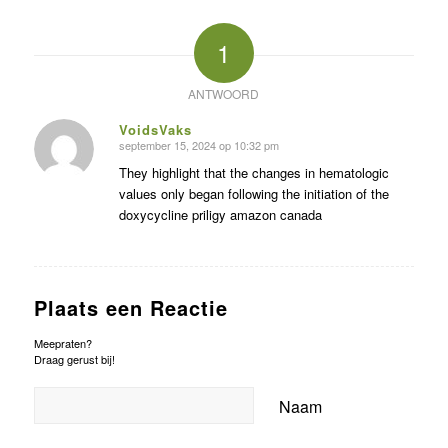
1
ANTWOORD
VoidsVaks
september 15, 2024 op 10:32 pm
zegt:
They highlight that the changes in hematologic
values only began following the initiation of the
doxycycline priligy amazon canada
Plaats een Reactie
Meepraten?
Draag gerust bij!
Naam